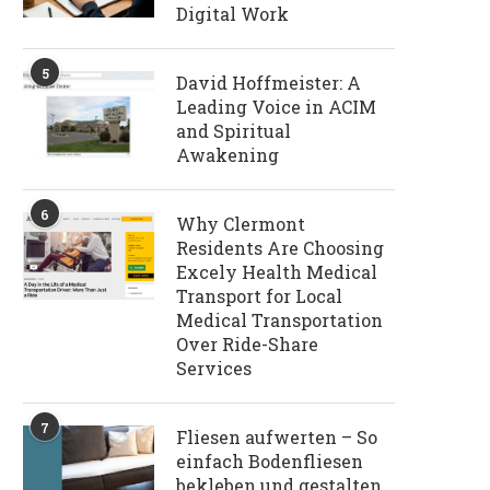
Digital Work
5
David Hoffmeister: A
Leading Voice in ACIM
and Spiritual
Awakening
6
Why Clermont
Residents Are Choosing
Excely Health Medical
Transport for Local
Medical Transportation
Over Ride-Share
Services
7
Fliesen aufwerten – So
einfach Bodenfliesen
bekleben und gestalten