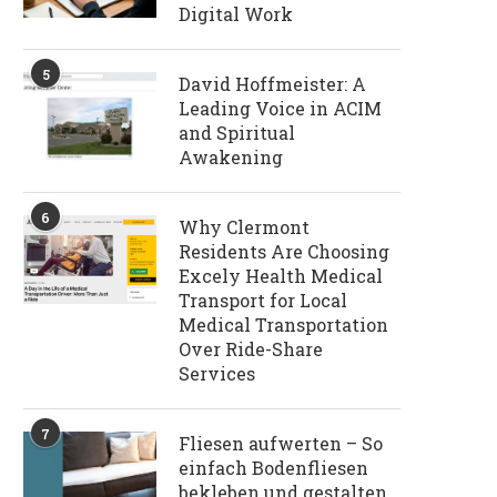
Digital Work
5
David Hoffmeister: A
Leading Voice in ACIM
and Spiritual
Awakening
6
Why Clermont
Residents Are Choosing
Excely Health Medical
Transport for Local
Medical Transportation
Over Ride-Share
Services
7
Fliesen aufwerten – So
einfach Bodenfliesen
bekleben und gestalten